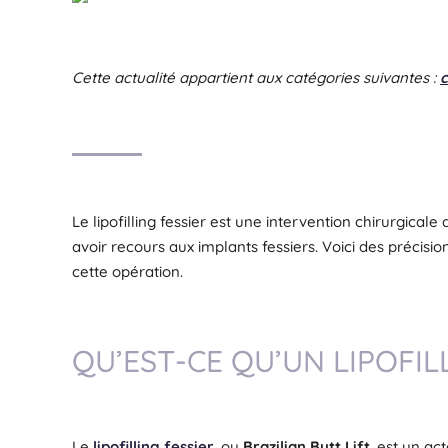
Cette actualité appartient aux catégories suivantes :
c
Le lipofilling fessier est une intervention chirurgical
avoir recours aux implants fessiers. Voici des précisi
cette opération.
QU’EST-CE QU’UN LIPOFILL
Le
lipofilling fessier
, ou
Brazilian Butt Lift
, est un a