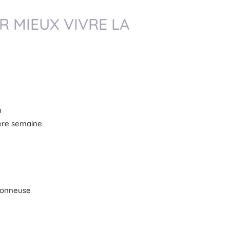
R MIEUX VIVRE LA
n
ière semaine
donneuse