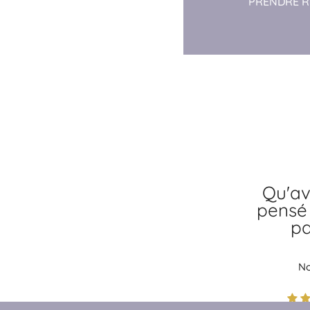
PRENDRE 
Qu'av
pensé
pa
No