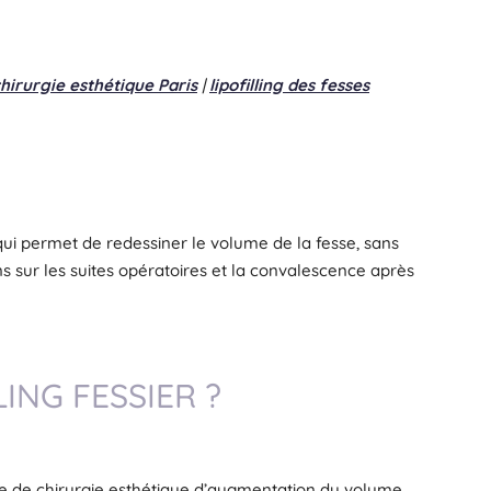
hirurgie esthétique Paris
|
lipofilling des fesses
e qui permet de redessiner le volume de la fesse, sans
ons sur les suites opératoires et la convalescence après
ING FESSIER ?
cte de chirurgie esthétique d’augmentation du volume