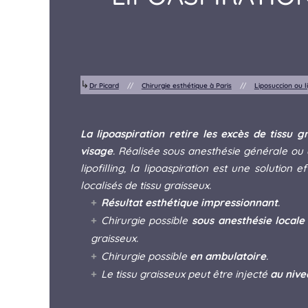
↳
Dr Picard
//
Chirurgie esthétique à Paris
//
Liposuccion ou l
La lipoaspiration retire les excès de tissu gr
visage
. Réalisée sous anesthésie générale ou 
lipofilling, la lipoaspiration est une solution
localisés de tissu graisseux.
Résultat esthétique impressionnant
.
Chirurgie possible
sous anesthésie locale
graisseux.
Chirurgie possible
en ambulatoire
.
Le tissu graisseux peut être injecté
au nive