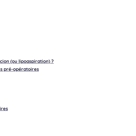
cion (ou lipoaspiration) ?
s pré-opératoires
ires