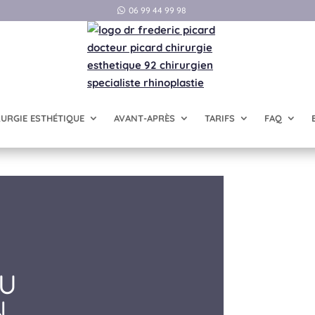
06 99 44 99 98
RURGIE ESTHÉTIQUE
AVANT-APRÈS
TARIFS
FAQ
OU
N