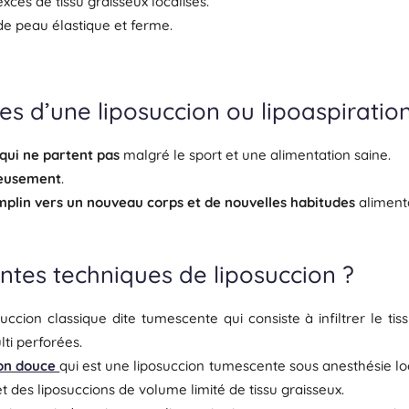
cès de tissu graisseux localisés.
de peau élastique et ferme.
es d’une liposuccion ou lipoaspiration
 qui ne partent pas
malgré le sport et une alimentation saine.
ieusement
.
mplin vers un nouveau corps et de nouvelles habitudes
alimenta
entes techniques de liposuccion ?
succion classique dite tumescente qui consiste à infiltrer le t
lti perforées.
ion douce
qui est une liposuccion tumescente sous anesthésie loc
et des liposuccions de volume limité de tissu graisseux.