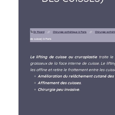
↳
Dr Picard
//
Chirurgie esthétique à Paris
//
Chirurgie esthét
de cuisse) à Paris
Le lifting de cuisse ou cruroplastie
traite le
graisseux de la face interne de cuisse. Le lifti
les affine et retire le frottement entre les cuiss
Amélioration du relâchement cutané des 
Affinement des cuisses
.
Chirurgie peu invasive
.