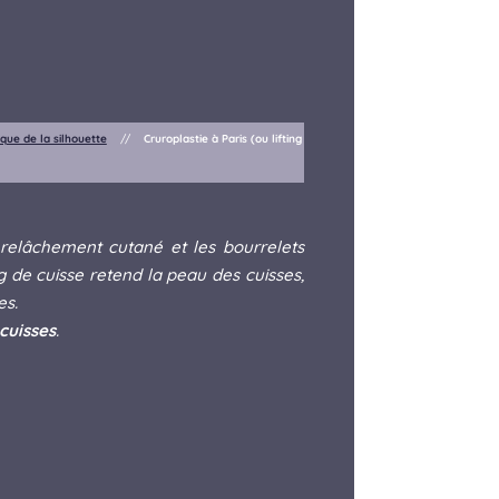
ique de la silhouette
//
Cruroplastie à Paris (ou lifting
 relâchement cutané et les bourrelets
ng de cuisse retend la peau des cuisses,
es.
cuisses
.