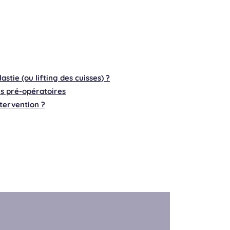
stie (ou lifting des cuisses) ?
s pré-opératoires
tervention ?