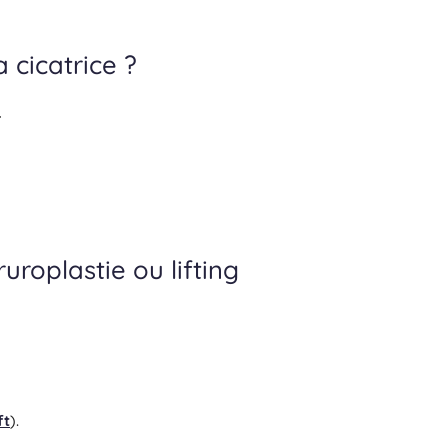
 cicatrice ?
.
uroplastie ou lifting
ft
).