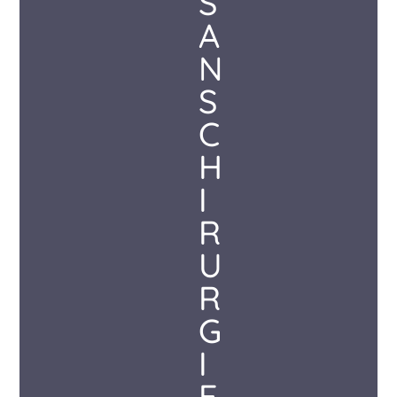
S
A
N
S
C
H
I
R
U
R
G
I
E