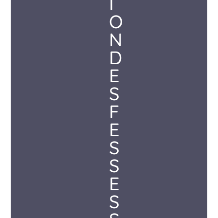
I
O
N
D
E
S
F
E
S
S
E
S