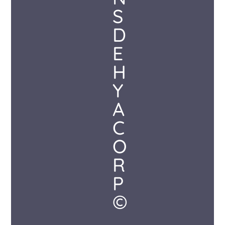
S
D
E
H
Y
A
C
O
R
P
©