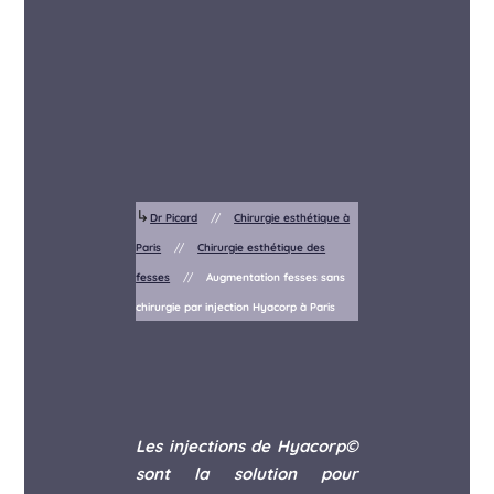
↳
Dr Picard
//
Chirurgie esthétique à
Paris
//
Chirurgie esthétique des
fesses
//
Augmentation fesses sans
chirurgie par injection Hyacorp à Paris
Les injections de Hyacorp
©
sont la solution pour