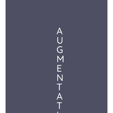
A
U
G
M
E
N
T
A
T