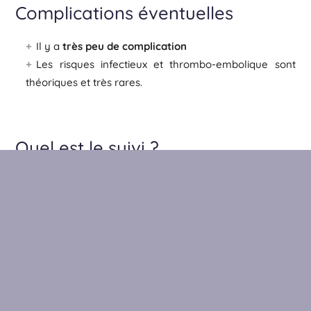
Complications éventuelles
Il y a
très peu de complication
Les risques infectieux et thrombo-embolique sont
théoriques et très rares.
Quel est le suivi ?
Chaque patiente est revue 15 jours après
pour
contrôler le résultat.
Le suivi à long terme n’est pas obligatoire.
Le résultat dure environ 18 mois
, et il est possible de
réaliser un traitement d’entretien annuellement.
Quand obtient-on le résultat