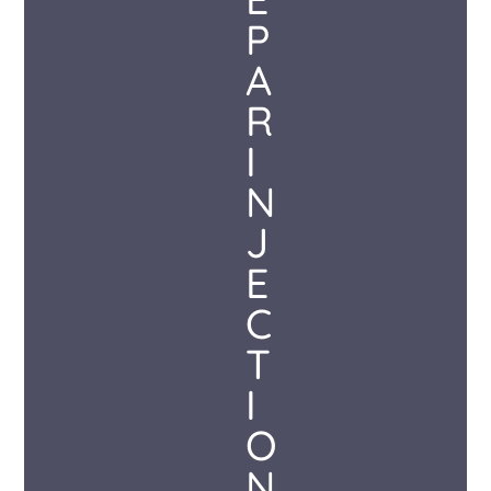
P
A
R
I
N
J
E
C
T
I
O
N