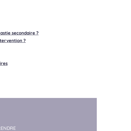
astie secondaire ?
tervention ?
ires
RENDRE