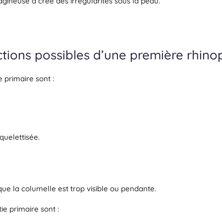
lagineuse a créé des irrégularités sous la peau.
tions possibles d’une première rhinop
 primaire sont :
squelettisée.
sque la columelle est trop visible ou pendante.
e primaire sont :