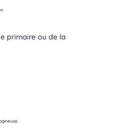
n.
ie primaire ou de la
agineuse.