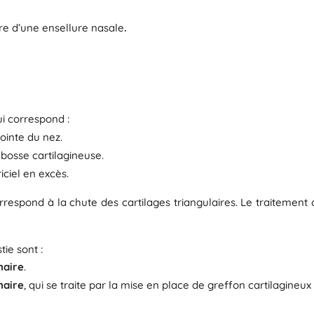
ire d’une ensellure nasale
.
ui correspond :
ointe du nez.
 bosse cartilagineuse.
riciel en excès.
orrespond à la chute des cartilages triangulaires. Le traitement
ie sont :
naire
.
naire
, qui se traite par la mise en place de greffon cartilagineux