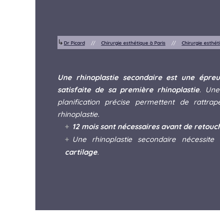
↳
Dr Picard
//
Chirurgie esthétique à Paris
//
Chirurgie esthét
Une rhinoplastie secondaire est une épreu
satisfaite de sa première rhinoplastie
. Une
planification précise permettent de rattra
rhinoplastie.
12 mois sont nécessaires avant de retouc
Une rhinoplastie secondaire nécessite 
cartilage
.