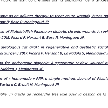
icard se sont concrétisées par la publication de 6 articles 
lasma as an adjunct therapy to treat acute wounds, burns a
ant B; Bosc R; Meningaud JP.
se of Platelet-Rich Plasma on diabetic chronic wounds: A rev
 2015.
Picard F
, Hersant B, Bosc R, Meningaud JP.
 autologous fat graft in regenerative and aesthetic facial
al Surgery 2017.
Picard F
, Hersant B, La Padula S, Meningaud J
sma for androgenic alopecia: A systematic review. Journal o
, Niddam J, Meningaud JP.
on of « homemade » PRP: a simple method. Journal of Plastic
 Bastard C, Brault N, Meningaud JP.
blié un article de recherche très utile pour la gestion de l