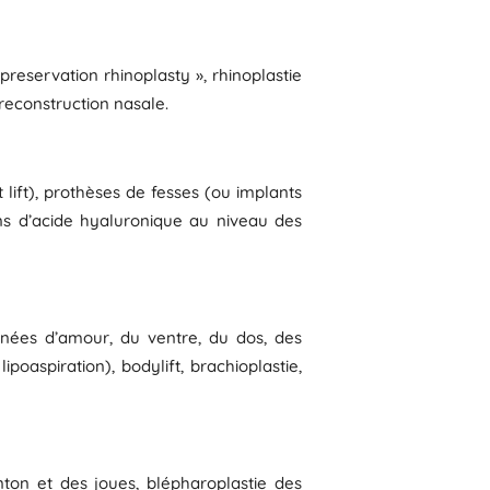
 preservation rhinoplasty », rhinoplastie
 reconstruction nasale.
tt lift), prothèses de fesses (ou implants
ons d’acide hyaluronique au niveau des
gnées d’amour, du ventre, du dos, des
poaspiration), bodylift, brachioplastie,
ton et des joues, blépharoplastie des