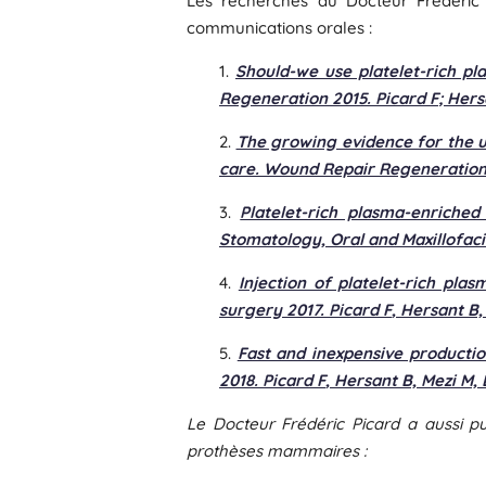
Les recherches du Docteur Frédéric P
communications orales :
1.
Should-we use platelet-rich p
Regeneration 2015.
Picard F
; Hers
2.
The growing evidence for the u
care.
Wound Repair Regeneration
3.
Platelet-rich plasma-enriched
Stomatology, Oral and Maxillofaci
4.
Injection of platelet-rich pla
surgery 2017.
Picard F
, Hersant B
5.
Fast and inexpensive producti
2018.
Picard F
, Hersant B, Mezi M,
Le Docteur Frédéric Picard a aussi pu
prothèses mammaires :