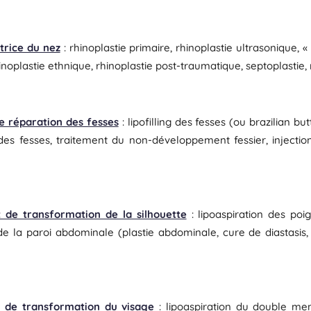
trice du nez
: rhinoplastie primaire, rhinoplastie ultrasonique, «
inoplastie ethnique, rhinoplastie post-traumatique, septoplastie,
e réparation des fesses
: lipofilling des fesses (ou brazilian bu
e des fesses, traitement du non-développement fessier, injecti
 de transformation de la silhouette
: lipoaspiration des poi
de la paroi abdominale (plastie abdominale, cure de diastasis, li
t de transformation du visage
: lipoaspiration du double men