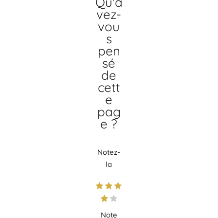
Qu'a
vez-
vou
s
pen
sé
de
cett
e
pag
e ?
Notez-
la
Note