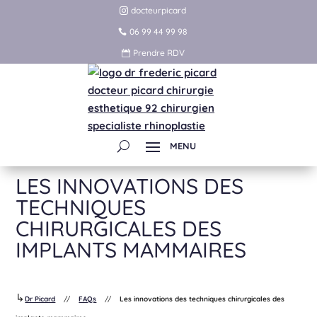
docteurpicard
06 99 44 99 98
Prendre RDV
LES INNOVATIONS DES
TECHNIQUES
CHIRURGICALES DES
IMPLANTS MAMMAIRES
↳
Dr Picard
//
FAQs
//
Les innovations des techniques chirurgicales des